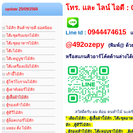
โทร. และ ไลน์ ไอดี :
update 25/09/2568
ไม้สัก สินค้าขายดี ยอดนิยม
0944474615
Line Id :
โต๊ะชุดรับแขกไม้สัก
@492ozepy
โต๊ะชุดอาหารไม้สัก
(พิมพ์@ ด้ว
โต๊ะไม้สัก
หรือสแกนคิวอาร์โค้ดด้านล่างได
โต๊ะหมู่บูชาไม้สัก
โต๊ะเครื่องแป้งไม้สัก
เก้าอี้ไม้สัก
ตู้โชว์โบราณไม้สัก
ตู้เคาท์เตอร์ไม้สัก
ตู้เสื้อผ้าไม้สัก
ตู้รองเท้าไม้สัก
สวัสดีครับ ผม ต้อม คนทำไม้ นะคร
ตู้ทีวีไม้สัก
" เตียงไม้สัก , ตู้เสื้อผ้าไ้ม้สัก ,โต๊ะชุด
ตู้ล็อคเกอร์ไม้สัก
สัก ,ตู้ทีวีไม้สัก
แหย่ง ตั่ง ไม้สัก
, ตู้รองเท้าไม้สัก ,โต๊ะหมู่บูชาไม้สัก ,ตู