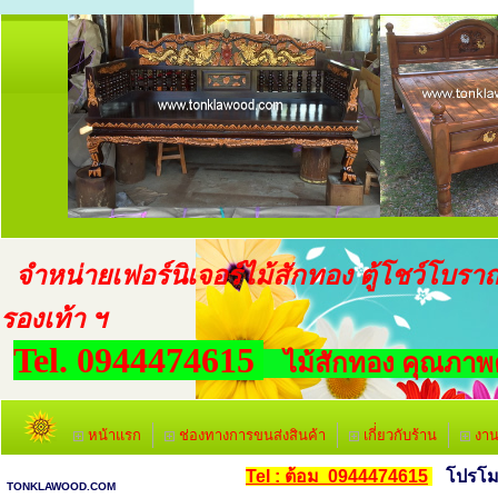
จำหน่ายเฟอร์นิเจอร์ไม้สักทอง ตู้โชว์โบราณ ตู
รองเท้า ฯ
Tel. 0944474615
ไม้สักทอง คุณภาพคุ
หน้าแรก
ช่องทางการขนส่งสินค้า
เกี่่ยวกับร้าน
งาน
Tel : ต้อม 0944474615
โปรโมชั
TONKLAWOOD.COM