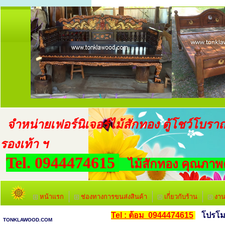
จำหน่ายเฟอร์นิเจอร์ไม้สักทอง ตู้โชว์โบราณ ตู
รองเท้า ฯ
Tel. 0944474615
ไม้สักทอง คุณภาพคุ
หน้าแรก
ช่องทางการขนส่งสินค้า
เกี่่ยวกับร้าน
งาน
Tel : ต้อม 0944474615
โปรโมชั
TONKLAWOOD.COM