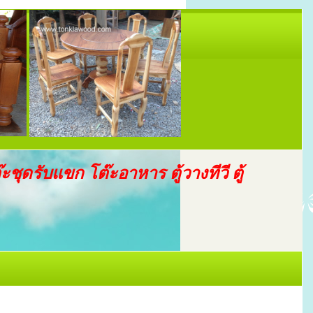
๊ะชุดรับแขก โต๊ะอาหาร ตู้วางทีวี ตู้