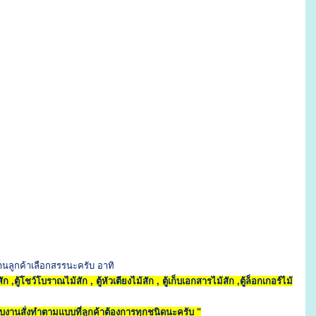
านลูกค้าเลือกสรรนะครับ อาทิ
สัก ,ตู้โชว์โบราณไม้สัก , ตู้หัวเตียงไม้สัก , ตู้เก็บเอกสารไม้สัก ,ตู้ล็อกเกอร์ไม้
บงานสั่งทำตามแบบที่ลูกค้าต้องการทุกชนิดนะครับ "