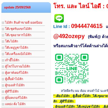
โทร. และ ไลน์ ไอดี :
update 25/09/2568
ไม้สัก สินค้าขายดี ยอดนิยม
0944474615
Line Id :
โต๊ะชุดรับแขกไม้สัก
@492ozepy
โต๊ะชุดอาหารไม้สัก
(พิมพ์@ ด้ว
โต๊ะไม้สัก
หรือสแกนคิวอาร์โค้ดด้านล่างได
โต๊ะหมู่บูชาไม้สัก
โต๊ะเครื่องแป้งไม้สัก
เก้าอี้ไม้สัก
ตู้โชว์โบราณไม้สัก
ตู้เคาท์เตอร์ไม้สัก
ตู้เสื้อผ้าไม้สัก
ตู้รองเท้าไม้สัก
สวัสดีครับ ผม ต้อม คนทำไม้ นะคร
ตู้ทีวีไม้สัก
" เตียงไม้สัก , ตู้เสื้อผ้าไ้ม้สัก ,โต๊ะชุด
ตู้ล็อคเกอร์ไม้สัก
สัก ,ตู้ทีวีไม้สัก
แหย่ง ตั่ง ไม้สัก
, ตู้รองเท้าไม้สัก ,โต๊ะหมู่บูชาไม้สัก ,ตู