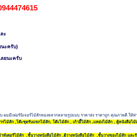
 0944474615
และ
ยนะครับ)
้เลยนะครับ
ับ
ผมมีเฟอร์นิเจอร์ไม้สักทองหลากหลายรูปแบบ ราคาส่ง ราคาถูก คุณภาพดี ให้ท่
อาหารไม้สัก ,โต๊ะชุดรับแขกไม้สัก, โต๊ะไม้สัก , เก้าอี้ไม้สัก ,แหย่งไม้สัก
, ตู้หนังสือไม้
้เค้าท์เตอร์ไม้สัก ,ชั้นวางหนังสือไม้สัก ,ตู้วางหนังสือไม้สัก ,ชั้นวางของไม้สัก
และรั